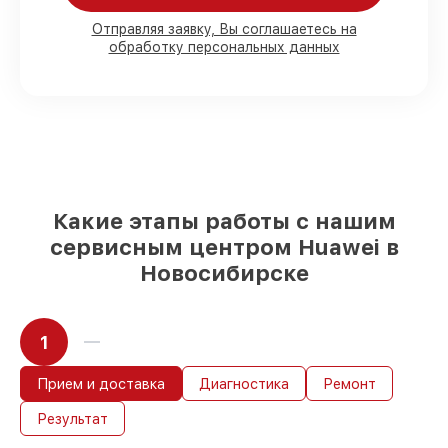
80%
работ в вашем присутствии
90%
комплектующих для ноутбуков
Отправляя заявку, Вы соглашаетесь на
обработку персональных данных
имеются в наличии или быстро
поставляются
Оригинальные запчасти и
качественные реплики на ваш выбор
–
под любые финансовые возможности
85%
работ за 1–2 часа, при условии, что
сервис начался сразу
Какие этапы работы с нашим
сервисным центром Huawei в
Новосибирске
1
Прием и доставка
Диагностика
Ремонт
Результат