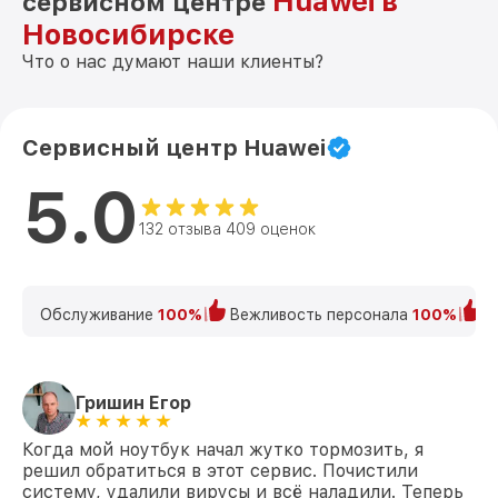
Huawei в
сервисном центре
Замена термопасты MateBook X Pro
Новосибирске
от 1060₽
Huawei
Что о нас думают наши клиенты?
Замена шлейфа матрицы MateBook X Pro
от 1095₽
Huawei
Замена экрана MateBook X Pro Huawei
от 940₽
Сервисный центр Huawei
5.0
Замена северного моста MateBook X
от 2750₽
Pro Huawei
132 отзыва 409 оценок
Восстановление данных MateBook X Pro
от 990₽
Huawei
Замена SSD MateBook X Pro Huawei
от 1045₽
Обслуживание
100%
Вежливость персонала
100%
К
Замена аккумулятора MateBook X Pro
от 620₽
Huawei
Гришин Егор
Замена клавиатуры MateBook X Pro
от 990₽
Huawei
Когда мой ноутбук начал жутко тормозить, я
Замена шим-контроллера MateBook X
решил обратиться в этот сервис. Почистили
от 3900₽
Pro Huawei
систему, удалили вирусы и всё наладили. Теперь