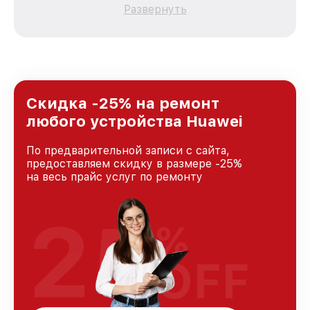
качественный и доступный ремонт для
Развернуть
каждого пользователя продукции Huawei, вне
зависимости от сложности поломки. Мы
стремимся к тому, чтобы каждый клиент был
удовлетворен скоростью и качеством
предоставляемых услуг. Наша цель — стать
лучшим сервисным центром Huawei в городе
Новосибирске, постоянно повышая уровень
Скидка -25% на ремонт
доверия и лояльности наших клиентов.
любого устройства Huawei
По предварительной записи с сайта,
предоставляем скидку в размере -25%
на весь прайс услуг по ремонту
25
%
OFF