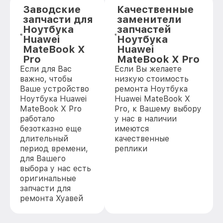
Заводские
Качественные
запчасти для
заменители
Ноутбука
запчастей
Huawei
Ноутбука
MateBook X
Huawei
Pro
MateBook X Pro
Если для Вас
Если Вы желаете
важно, чтобы
низкую стоимость
Ваше устройство
ремонта Ноутбука
Ноутбука Huawei
Huawei MateBook X
MateBook X Pro
Pro, к Вашему выбору
работало
у нас в наличии
безотказно еще
имеются
длительный
качественные
период времени,
реплики
для Вашего
выбора у нас есть
оригинальные
запчасти для
ремонта Хуавей