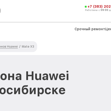
+7 (383) 202
Работаем с
09:00
д
Срочный ремонт
Це
нов Huawei
/
Mate X3
она Huawei
восибирске