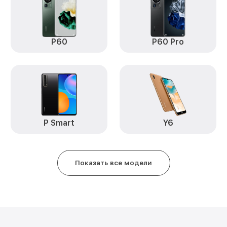
Замена аккумулятора Mate X3 H
P60
P60 Pro
Замена задней крышки Mate X3
Обновление ПО Mate X3 Huawei
Замена стекла Mate X3 Huawei
Замена датчика приближения M
P Smart
Y6
Замена антенны Mate X3 Huawe
Замена вибромотора Mate X3 H
Показать все модели
Замена голосового динамика M
Чистка динамика, микрофонов о
разбором) Mate X3 Huawei