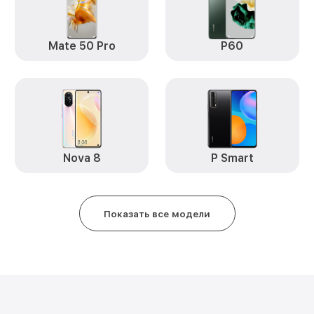
Замена аккумулятора Nova Y90
Замена задней крышки Nova Y9
Mate 50 Pro
P60
Обновление ПО Nova Y90 Huawe
Замена стекла Nova Y90 Huawei
Замена датчика приближения N
Huawei
Nova 8
P Smart
Замена антенны Nova Y90 Huaw
Замена вибромотора Nova Y90 
Показать все модели
Замена голосового динамика N
Чистка динамика, микрофонов о
разбором) Nova Y90 Huawei