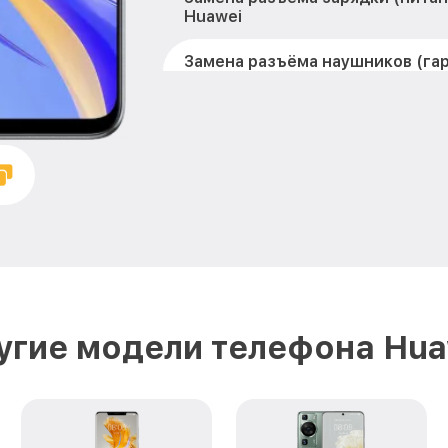
Huawei
Замена разъёма наушников (га
Y90 Huawei
Замена элемента Nova Y90 Hua
Замена NFC антенны Nova Y90 
Замена кнопок громкости Nova
Защита гидрогелевой пленкой 
Huawei
Замена основной камеры Nova 
угие модели телефона Hua
Замена микрофона Nova Y90 Hu
Замена экрана Nova Y90 Huawei