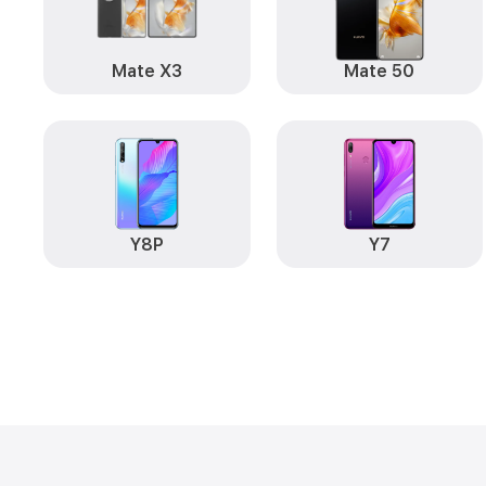
Mate X3
Mate 50
Y8P
Y7