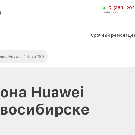
+7 (383) 202
Работаем с
09:00
д
Срочный ремонт
Це
нов Huawei
/
Nova Y90
она Huawei
овосибирске