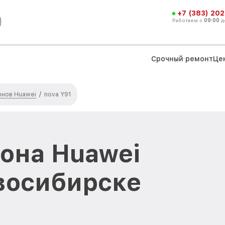
+7 (383) 202
Работаем с
09:00
д
Срочный ремонт
Це
нов Huawei
/
nova Y91
она Huawei
овосибирске