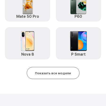
Замена аккумулятора nova Y91 
Замена задней крышки nova Y9
Mate 50 Pro
P60
Обновление ПО nova Y91 Huawe
Замена стекла nova Y91 Huawei
Замена датчика приближения n
Nova 8
P Smart
Замена антенны nova Y91 Huawe
Замена вибромотора nova Y91 
Показать все модели
Замена голосового динамика no
Чистка динамика, микрофонов о
разбором) nova Y91 Huawei