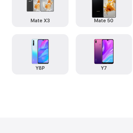
Mate X3
Mate 50
Y8P
Y7