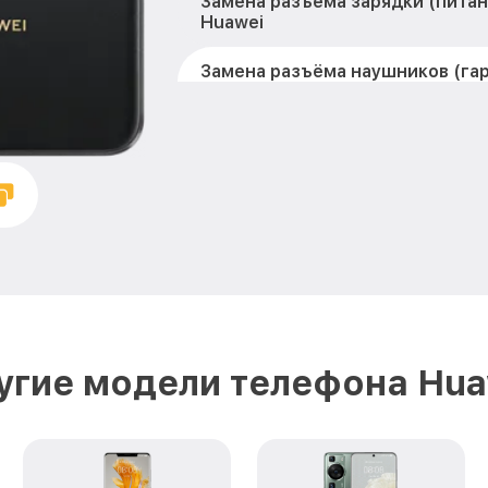
Замена разъема зарядки (питан
Huawei
Замена разъёма наушников (га
Y91 Huawei
Замена элемента nova Y91 Huaw
Замена NFC антенны nova Y91 H
Замена кнопок громкости nova 
Защита гидрогелевой пленкой 
Huawei
Замена основной камеры nova 
угие модели телефона Hua
Замена микрофона nova Y91 Hu
Замена экрана nova Y91 Huawei