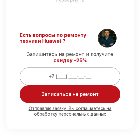
оригинальные детали.
Квалифицированные специалисты
–
все работники проходят обязательное
обучение и ежегодную аттестацию, что
подтверждает их уровень мастерства.
Есть вопросы по ремонту
Выполнение работ вовремя
–
техники Huawei ?
гарантируем завершение работ без
задержек.
Запишитесь на ремонт и получите
Гарантийное обслуживание
–
скидку -25%
предоставляем официальное
гарантийное сопровождение после
восстановления.
Мы гарантируем:
Записаться на ремонт
80%
работ в вашем присутствии
Отправляя заявку, Вы соглашаетесь на
обработку персональных данных
90%
комплектующих для телефонов
имеются в наличии или доступны для
быстрой доставки
Подбор оригинальных комплектующих