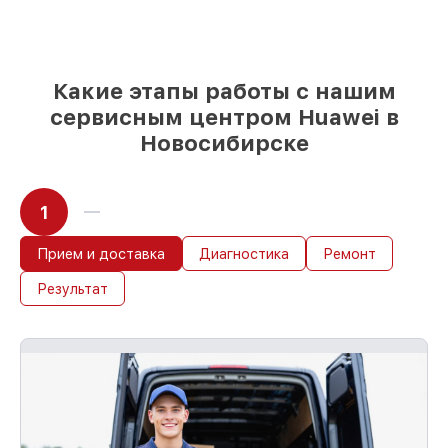
и надежных реплик с возможностью
выбрать
– с учётом всех запросов
85%
работ за 1–2 часа, при немедленном
начале работ
Какие этапы работы с нашим
сервисным центром Huawei в
Новосибирске
1
Прием и доставка
Диагностика
Ремонт
Результат