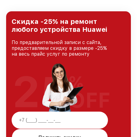
удовлетворен скоростью и качеством
предоставляемых услуг. Наша цель — стать
лучшим сервисным центром Huawei в городе
Новосибирске, постоянно повышая уровень
Скидка -25% на ремонт
доверия и лояльности наших клиентов.
любого устройства Huawei
По предварительной записи с сайта,
предоставляем скидку в размере -25%
на весь прайс услуг по ремонту
25
%
OFF