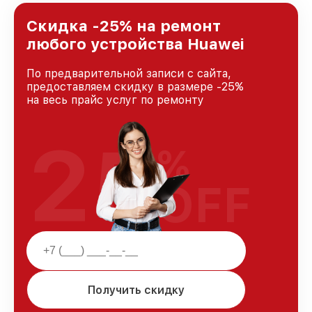
лучшим сервисным центром Huawei в городе
Новосибирске, постоянно повышая уровень
Скидка -25% на ремонт
доверия и лояльности наших клиентов.
любого устройства Huawei
По предварительной записи с сайта,
предоставляем скидку в размере -25%
на весь прайс услуг по ремонту
25
%
OFF
Получить скидку