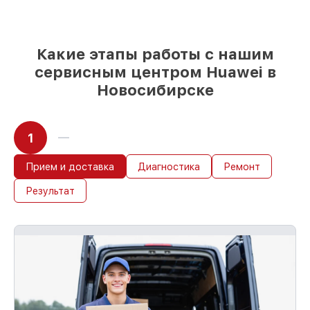
выбрать
– с учётом всех запросов
85%
работ за 1–2 часа, при немедленном
начале работ
Какие этапы работы с нашим
сервисным центром Huawei в
Новосибирске
1
Прием и доставка
Диагностика
Ремонт
Результат